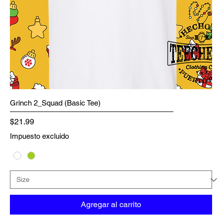
Grinch 2_Squad (Basic Tee)
Precio
$21.99
Impuesto excluido
Agregar al carrito