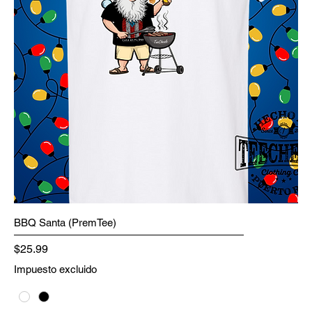
BBQ Santa (PremTee)
Precio
$25.99
Impuesto excluido