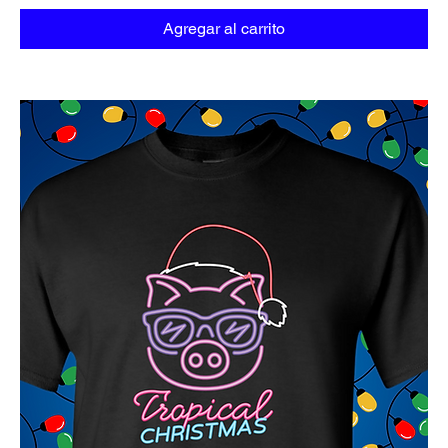
Agregar al carrito