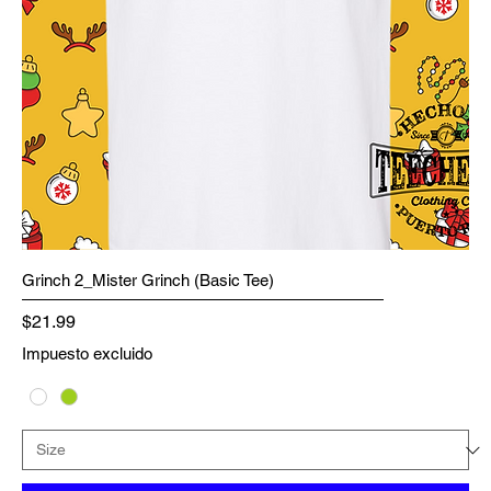
Grinch 2_Mister Grinch (Basic Tee)
Precio
$21.99
Impuesto excluido