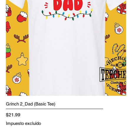
Grinch 2_Dad (Basic Tee)
Precio
$21.99
Impuesto excluido