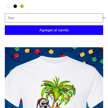
Agregar al carrito