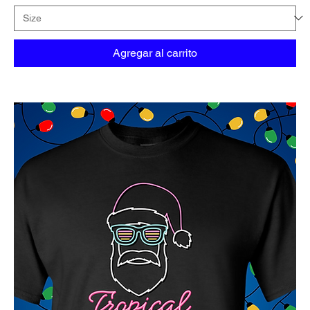
Agregar al carrito