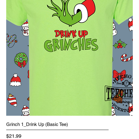
Grinch 1_Drink Up (Basic Tee)
Precio
$21.99