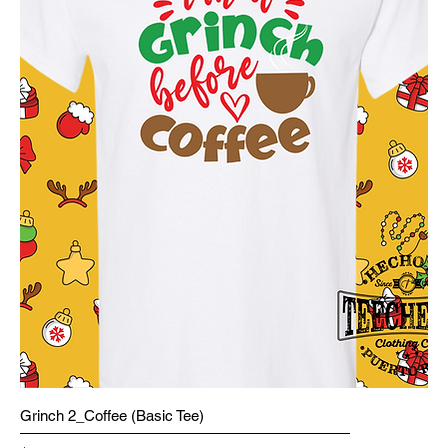
Grinch 2_Coffee (Basic Tee)