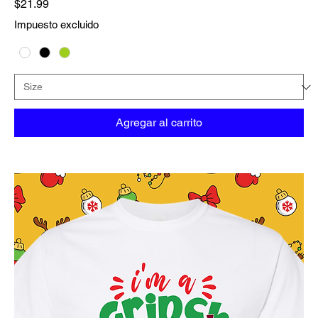
Precio
$21.99
Impuesto excluido
Agregar al carrito