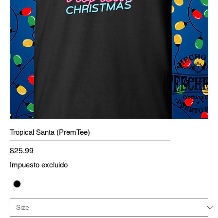
Tropical Santa (PremTee)
Precio
$25.99
Impuesto excluido