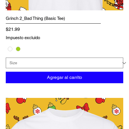
Grinch 2_Bad Thing (Basic Tee)
Precio
$21.99
Impuesto excluido
Agregar al carrito