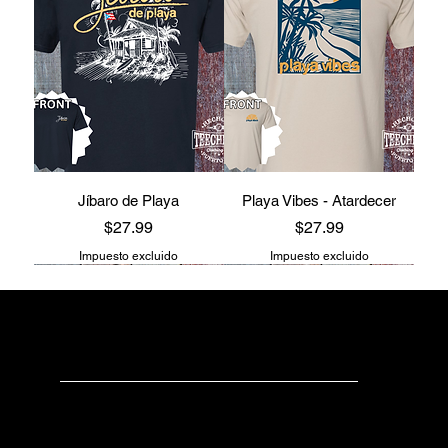
Jíbaro de Playa
Playa Vibes - Atardecer
Precio
Precio
$27.99
$27.99
Impuesto excluido
Impuesto excluido
teechealo
Check us out
Have any questions?