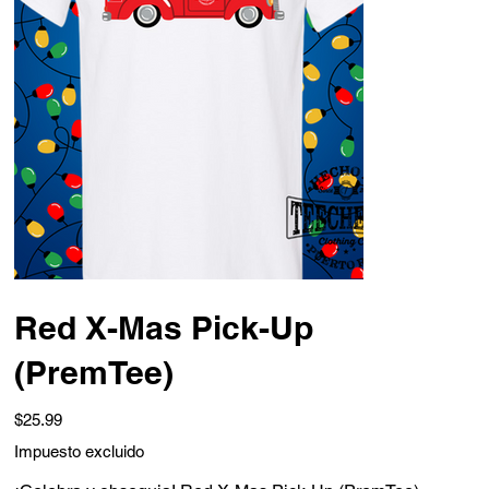
Red X-Mas Pick-Up
(PremTee)
Precio
$25.99
Impuesto excluido