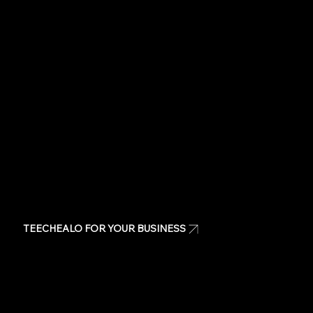
Shop for special occasions
Visit our Store
Stickers
Same day t-shirts
Quote
Contact Us
TEECHEALO FOR YOUR BUSINESS
Uniforms
T-Shirts
Signage & Banners
Stickers
Quote