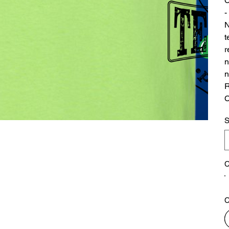
C
-
N
t
r
n
R
C
S
C
C