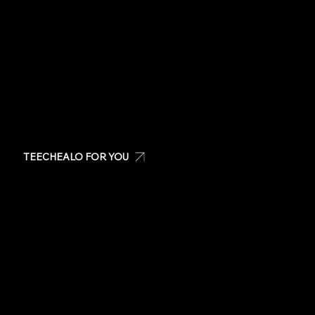
6pm)
Impuesto excluido
Email us:
info@teechealo.com
Visit us at: San Patricio Plaza, Guaynabo PR
TEECHEALO FOR YOU
Create your own t-shirt
Shop Teechealo products
Shop for special occasions
Visit our Store
Stickers
Same day t-shirts
Quote
Contact Us