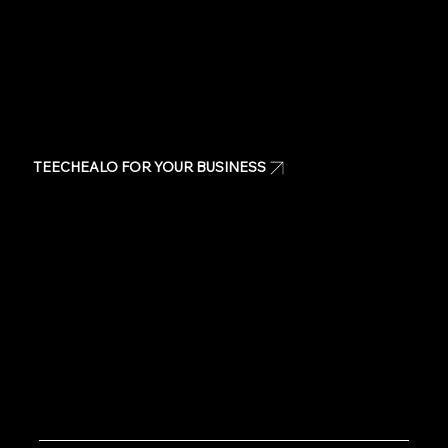
TEECHEALO FOR YOUR BUSINESS
Uniforms
T-Shirts
Signage & Banners
Stickers
Quote
Contact Us