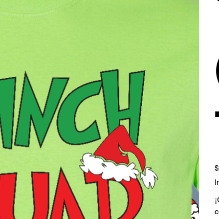
Pr
$
I
¡
c