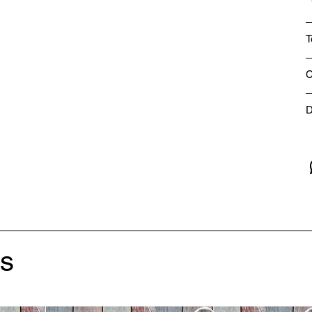
T
C
D
os