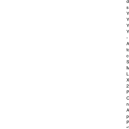
d
s
Y
Y
Y
Y
-
A
t
c
S
M
L
X
2
P
C
n
A
p
P
“