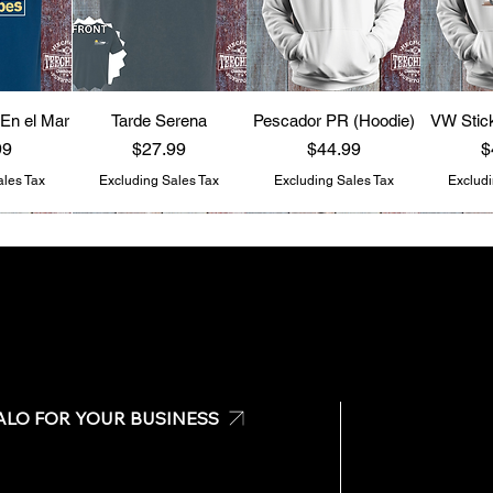
 En el Mar
Tarde Serena
Pescador PR (Hoodie)
VW Stick
Price
Price
P
99
$27.99
$44.99
$
ales Tax
Excluding Sales Tax
Excluding Sales Tax
Excludi
ALO FOR YOUR BUSINESS
Check
ane PR
V.I.P. (Hoodie)
OLA PR (Hoodie)
Mangó