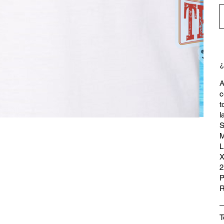
¿
A
c
t
l
S
M
L
X
2
P
R
T