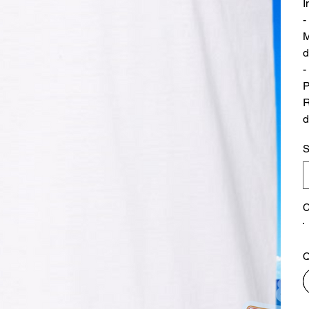
I
-
M
d
-
P
R
d
S
C
Q