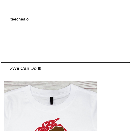
teechealo
>
We Can Do It!