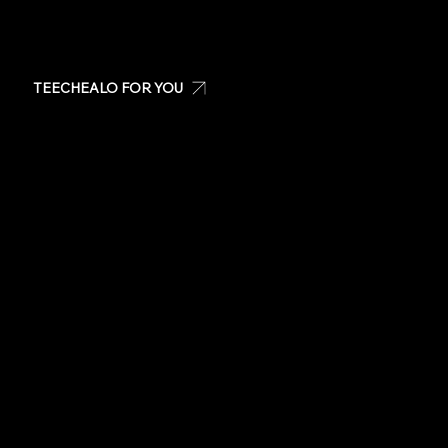
TEECHEALO FOR YOU
Create your own t-shirt
Shop Teechealo products
Shop for special occasions
Visit our Store
Stickers
Same day t-shirts
Quote
Contact Us