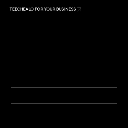
TEECHEALO FOR YOUR BUSINESS
Uniforms
T-Shirts
Signage & Banners
Stickers
Quote
Contact Us
Copyright © 2020 TeeChealo - All Rights Reserved.