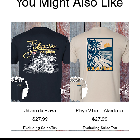
You Might Also Like
Jíbaro de Playa
Playa Vibes - Atardecer
Price
Price
$27.99
$27.99
Excluding Sales Tax
Excluding Sales Tax