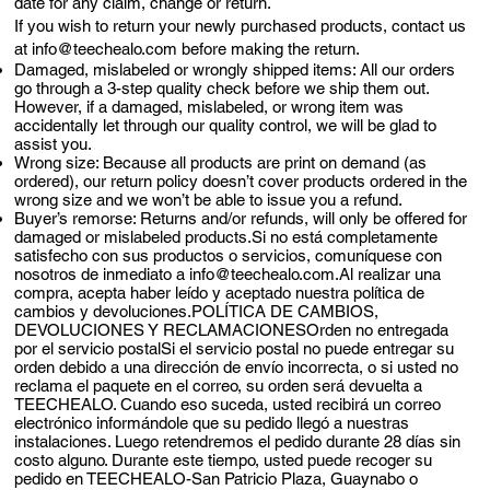
date for any claim, change or return.
If you wish to return your newly purchased products, contact us
at
info@teechealo.com
before making the return.
Damaged, mislabeled or wrongly shipped items: All our orders
go through a 3-step quality check before we ship them out.
However, if a damaged, mislabeled, or wrong item was
accidentally let through our quality control, we will be glad to
assist you.
Wrong size: Because all products are print on demand (as
ordered), our return policy doesn’t cover products ordered in the
wrong size and we won’t be able to issue you a refund.
Buyer’s remorse: Returns and/or refunds, will only be offered for
damaged or mislabeled products.Si no está completamente
satisfecho con sus productos o servicios, comuníquese con
nosotros de inmediato a
info@teechealo.com.Al
realizar una
compra, acepta haber leído y aceptado nuestra política de
cambios y devoluciones.POLÍTICA DE CAMBIOS,
DEVOLUCIONES Y RECLAMACIONESOrden no entregada
por el servicio postalSi el servicio postal no puede entregar su
orden debido a una dirección de envío incorrecta, o si usted no
reclama el paquete en el correo, su orden será devuelta a
TEECHEALO. Cuando eso suceda, usted recibirá un correo
electrónico informándole que su pedido llegó a nuestras
instalaciones. Luego retendremos el pedido durante 28 días sin
costo alguno. Durante este tiempo, usted puede recoger su
pedido en TEECHEALO-San Patricio Plaza, Guaynabo o