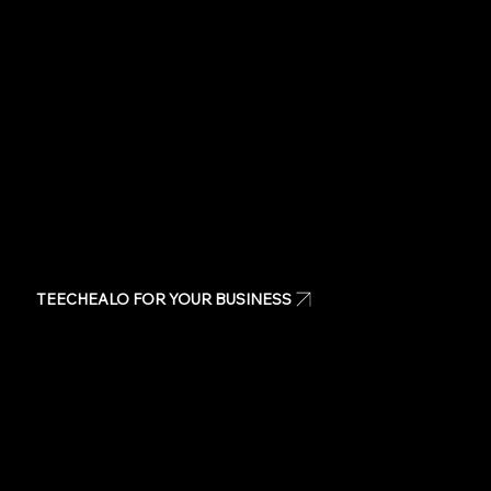
Stickers
Same day t-shirts
Quote
Contact Us
TEECHEALO FOR YOUR BUSINESS
Uniforms
T-Shirts
Signage & Banners
Stickers
Quote
Contact Us