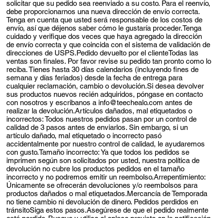
solicitar que su pedido sea reenviado a su costo. Para el reenvío,
debe proporcionarnos una nueva dirección de envío correcta.
Tenga en cuenta que usted será responsable de los costos de
envío, así que déjenos saber cómo le gustaría proceder.Tenga
cuidado y verifique dos veces que haya agregado la dirección
de envío correcta y que coincida con el sistema de validación de
direcciones de USPS.Pedido devuelto por el clienteTodas las
ventas son finales. Por favor revise su pedido tan pronto como lo
reciba. Tienes hasta 30 días calendarios (incluyendo fines de
semana y días feriados) desde la fecha de entrega para
cualquier reclamación, cambio o devolución.Si desea devolver
sus productos nuevos recién adquiridos, póngase en contacto
con nosotros y escribanos a
info@teechealo.com
antes de
realizar la devolución.Artículos dañados, mal etiquetados o
incorrectos: Todos nuestros pedidos pasan por un control de
calidad de 3 pasos antes de enviarlos. Sin embargo, si un
artículo dañado, mal etiquetado o incorrecto pasó
accidentalmente por nuestro control de calidad, le ayudaremos
con gusto.Tamaño incorrecto: Ya que todos los pedidos se
imprimen según son solicitados por usted, nuestra política de
devolución no cubre los productos pedidos en el tamaño
incorrecto y no podremos emitir un reembolso.Arrepentimiento:
Únicamente se ofrecerán devoluciones y/o reembolsos para
productos dañados o mal etiquetados.Mercancía de Temporada
no tiene cambio ni devolución de dinero. Pedidos perdidos en
tránsitoSiga estos pasos.Asegúrese de que el pedido realmente