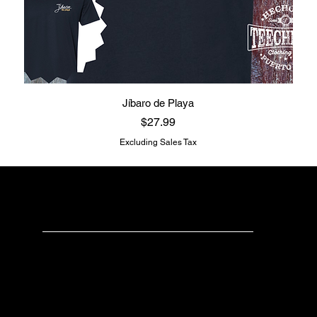
Jíbaro de Playa
Price
$27.99
Excluding Sales Tax
teechealo
Check us out
Have any questions?
Please don’t hesitate to contact us.