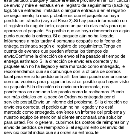
está perdido. Busque y utilice el enlace provisto en la notificación
de envío y mire el estatus en el registro de seguimiento (tracking
log). Si ve entradas limitadas o ninguna entrada a en el registro
de seguimiento, lo más probable es que el paquete se haya
perdido en tránsito (vaya al Paso 2).Si hay poca información en
el registro de seguimiento, espere un par de días más para que
aparezca el paquete. Es posible que se haya demorado en algún
punto durante la entrega. Si el paquete aún no ha llegado,
infórmenos a más tardar 4 semanas después de la fecha de
entrega estimada según el registro de seguimiento. Tenga en
cuenta de eventos que pueden afectar los tiempos de
envío.Confirme la dirección de envío si ha pasado el tiempo de
entrega estimado. Si la dirección de envío era correcta y tu
paquete aún no ha llegado y está marcado como entregado, le
recomendamos que se comunique con la oficina de correos
local para ver si tu pedido está allí. También puede comunicarse
con sus vecinos para preguntarles si es posible que hayan visto
su paquete.Si la dirección de envío era incorrecta, nos
pondremos en contacto tan pronto como la recibamos. Puede
ver más detalles en la sección Orden no entregada por el
servicio postal.Envíe un informe del problema. Si la dirección de
envío era correcta, el pedido aún no ha llegado y no está
marcado como entregado, envíenos un informe del problema y
nuestro equipo de atención al cliente encontrará una solución
para usted. Por lo general, cubrimos los costos de reimpresión y
envío de pedidos de reemplazo.Si el seguimiento del envío del
servicio postal indica que su orden se entregó, le