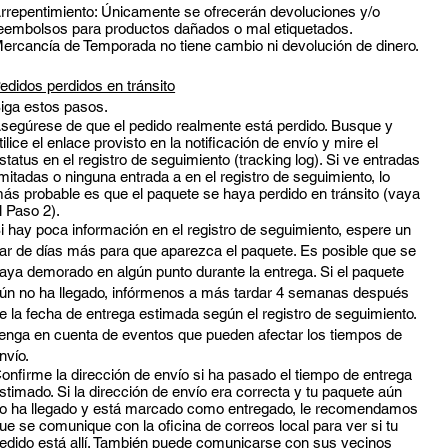
rrepentimiento: Únicamente se ofrecerán devoluciones y/o
eembolsos para productos dañados o mal etiquetados.
ercancía de Temporada no tiene cambio ni devolución de dinero.
edidos perdidos en tránsito
iga estos pasos.
segúrese de que el pedido realmente está perdido. Busque y
tilice el enlace provisto en la notificación de envío y mire el
status en el registro de seguimiento (tracking log). Si ve entradas
imitadas o ninguna entrada a en el registro de seguimiento, lo
ás probable es que el paquete se haya perdido en tránsito (vaya
l Paso 2).
i hay poca información en el registro de seguimiento, espere un
ar de días más para que aparezca el paquete. Es posible que se
aya demorado en algún punto durante la entrega. Si el paquete
ún no ha llegado, infórmenos a más tardar 4 semanas después
e la fecha de entrega estimada según el registro de seguimiento.
enga en cuenta de eventos que pueden afectar los tiempos de
nvío.
onfirme la dirección de envío si ha pasado el tiempo de entrega
stimado. Si la dirección de envío era correcta y tu paquete aún
o ha llegado y está marcado como entregado, le recomendamos
ue se comunique con la oficina de correos local para ver si tu
edido está allí. También puede comunicarse con sus vecinos