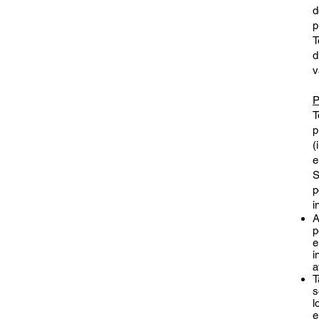
d
p
T
d
v
P
T
p
(
e
S
p
i
A
p
e
i
a
T
s
l
e