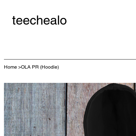
teechealo
Home
>
OLA PR (Hoodie)