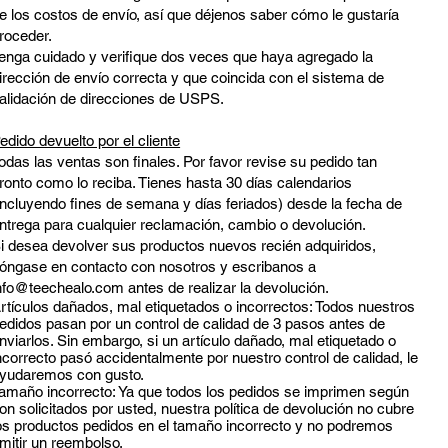
e los costos de envío, así que déjenos saber cómo le gustaría
roceder.
enga cuidado y verifique dos veces que haya agregado la
irección de envío correcta y que coincida con el sistema de
alidación de direcciones de USPS.
edido devuelto por el cliente
odas las ventas son finales. Por favor revise su pedido tan
ronto como lo reciba. Tienes hasta 30 días calendarios
incluyendo fines de semana y días feriados) desde la fecha de
ntrega para cualquier reclamación, cambio o devolución.
i desea devolver sus productos nuevos recién adquiridos,
óngase en contacto con nosotros y escribanos a
nfo@teechealo.com
antes de realizar la devolución.
rtículos dañados, mal etiquetados o incorrectos: Todos nuestros
edidos pasan por un control de calidad de 3 pasos antes de
nviarlos. Sin embargo, si un artículo dañado, mal etiquetado o
ncorrecto pasó accidentalmente por nuestro control de calidad, le
yudaremos con gusto.
amaño incorrecto: Ya que todos los pedidos se imprimen según
on solicitados por usted, nuestra política de devolución no cubre
os productos pedidos en el tamaño incorrecto y no podremos
mitir un reembolso.