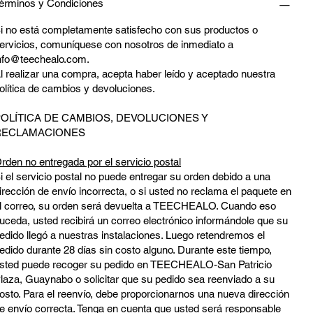
érminos y Condiciones
i no está completamente satisfecho con sus productos o
ervicios, comuníquese con nosotros de inmediato a
nfo@teechealo.com
.
l realizar una compra, acepta haber leído y aceptado nuestra
olítica de cambios y devoluciones.
OLÍTICA DE CAMBIOS, DEVOLUCIONES Y
RECLAMACIONES
rden no entregada por el servicio postal
i el servicio postal no puede entregar su orden debido a una
irección de envío incorrecta, o si usted no reclama el paquete en
l correo, su orden será devuelta a TEECHEALO. Cuando eso
uceda, usted recibirá un correo electrónico informándole que su
edido llegó a nuestras instalaciones. Luego retendremos el
edido durante 28 días sin costo alguno. Durante este tiempo,
sted puede recoger su pedido en TEECHEALO-San Patricio
laza, Guaynabo o solicitar que su pedido sea reenviado a su
osto. Para el reenvío, debe proporcionarnos una nueva dirección
e envío correcta. Tenga en cuenta que usted será responsable