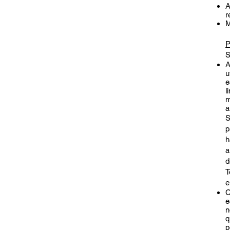
A
r
M
P
S
A
u
e
l
m
a
S
p
h
a
d
T
e
C
e
n
q
p