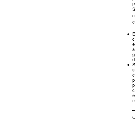
p
S
c
e
E
c
e
a
g
d
S
s
e
p
p
c
e
m
C