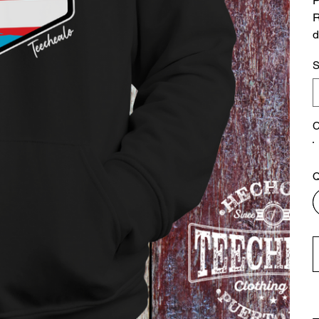
P
R
d
S
C
Q