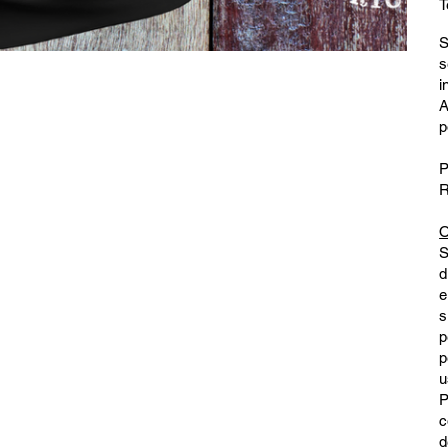
T
S
s
i
A
p
P
O
S
d
e
s
p
p
u
P
c
d