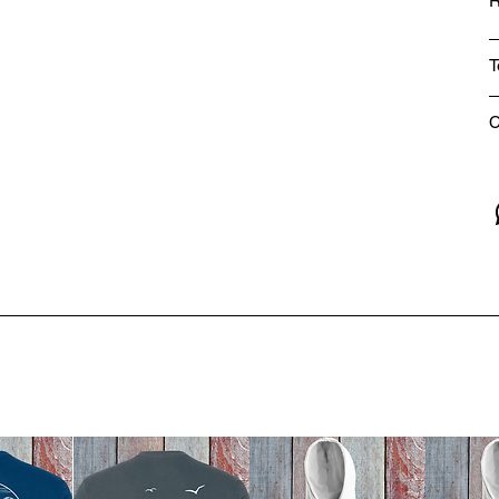
R
T
C