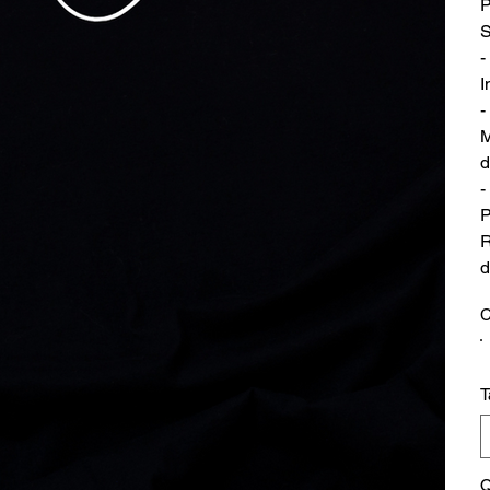
P
S
-
I
-
M
d
-
P
R
d
C
T
Q