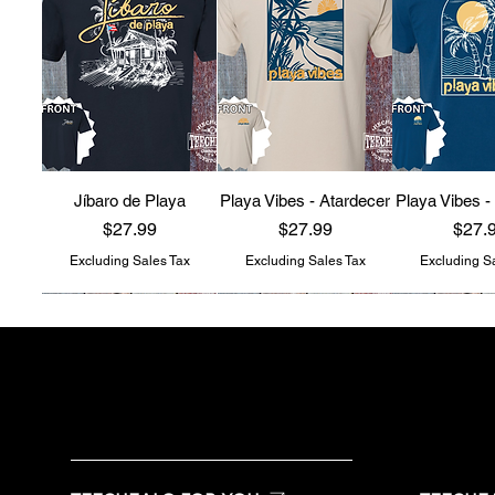
Jíbaro de Playa
Playa Vibes - Atardecer
Playa Vibes -
Price
Price
Price
$27.99
$27.99
$27.
Excluding Sales Tax
Excluding Sales Tax
Excluding S
teechealo