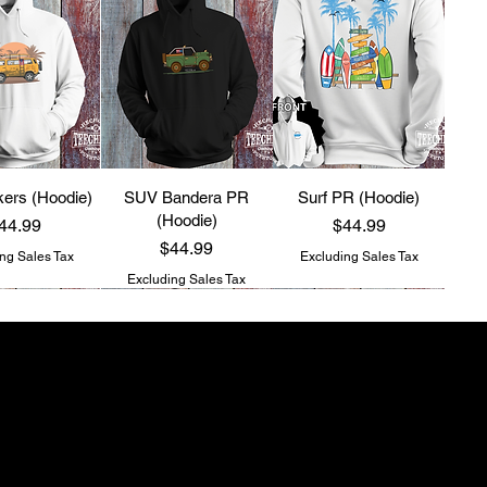
ers (Hoodie)
SUV Bandera PR
Surf PR (Hoodie)
(Hoodie)
rice
Price
44.99
$44.99
Price
$44.99
ng Sales Tax
Excluding Sales Tax
Excluding Sales Tax