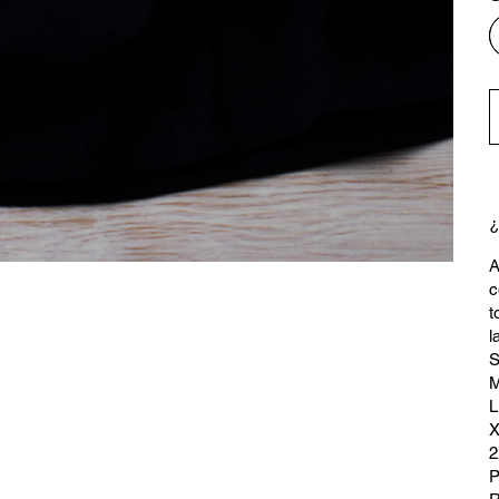
¿
A
c
t
l
S
M
L
X
2
P