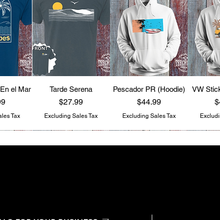
 En el Mar
Tarde Serena
Pescador PR (Hoodie)
VW Stick
Price
Price
P
99
$27.99
$44.99
$
ales Tax
Excluding Sales Tax
Excluding Sales Tax
Excludi