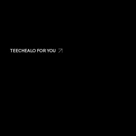
TEECHEALO FOR YOU
Create your own t-shirt
Shop Teechealo products
Shop for special occasions
Visit our Store
Stickers
Same day t-shirts
Quote
Contact Us