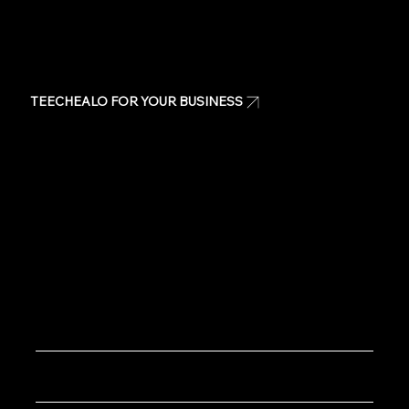
TEECHEALO FOR YOUR BUSINESS
Uniforms
T-Shirts
Signage & Banners
Stickers
Quote
Contact Us
Copyright © 2020 TeeChealo - All Rights Reserved.