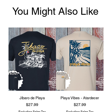
You Might Also Like
Jíbaro de Playa
Playa Vibes - Atardecer
Price
Price
$27.99
$27.99
Excluding Sales Tax
Excluding Sales Tax