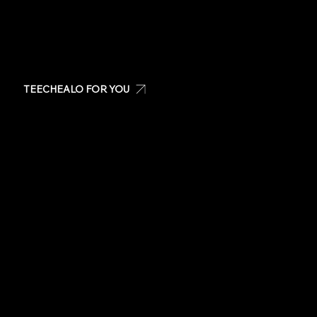
TEECHEALO FOR YOU
Create your own t-shirt
Shop Teechealo products
Shop for special occasions
Visit our Store
Stickers
Same day t-shirts
Quote
Contact Us