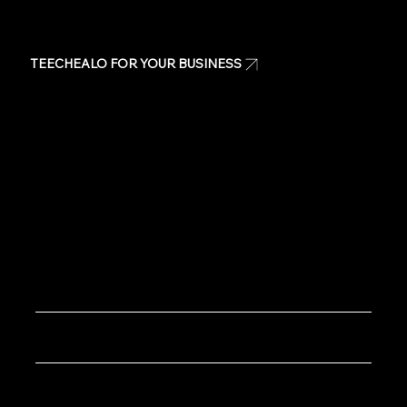
TEECHEALO FOR YOUR BUSINESS
Uniforms
T-Shirts
Signage & Banners
Stickers
Quote
Contact Us
Copyright © 2020 TeeChealo - All Rights Reserved.