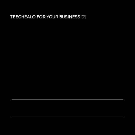
TEECHEALO FOR YOUR BUSINESS
Uniforms
T-Shirts
Signage & Banners
Stickers
Quote
Contact Us
Copyright © 2020 TeeChealo - All Rights Reserved.