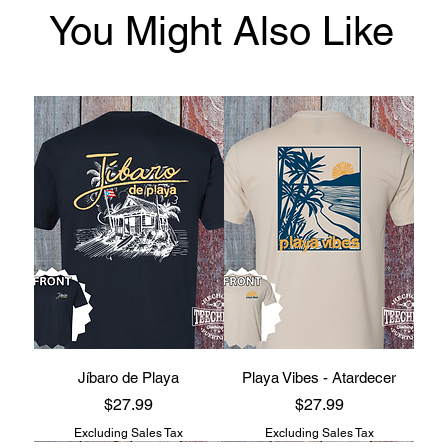
You Might Also Like
Jíbaro de Playa
Playa Vibes - Atardecer
Price
Price
$27.99
$27.99
Excluding Sales Tax
Excluding Sales Tax