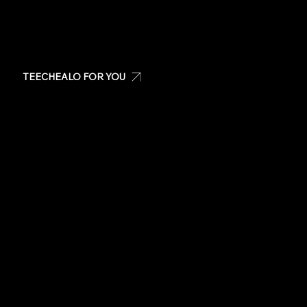
TEECHEALO FOR YOU
Create your own t-shirt
Shop Teechealo products
Shop for special occasions
Visit our Store
Stickers
Same day t-shirts
Quote
Contact Us