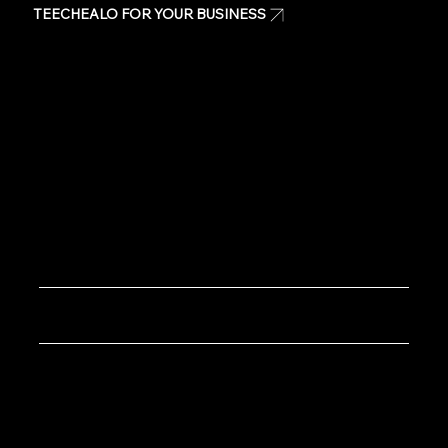
TEECHEALO FOR YOUR BUSINESS
Uniforms
T-Shirts
Signage & Banners
Stickers
Quote
Contact Us
Copyright © 2020 TeeChealo - All Rights Reserved.