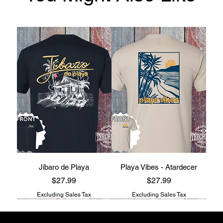
Jíbaro de Playa
Playa Vibes - Atardecer
Price
Price
$27.99
$27.99
Excluding Sales Tax
Excluding Sales Tax