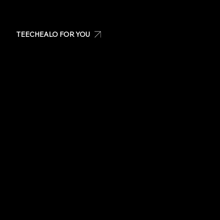
TEECHEALO FOR YOU
Create your own t-shirt
Shop Teechealo products
Shop for special occasions
Visit our Store
Stickers
Same day t-shirts
Quote
Contact Us