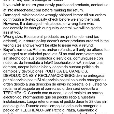
If you wish to return your newly purchased products, contact us
at
info@teechealo.com
before making the return.
Damaged, mislabeled or wrongly shipped items: All our orders
go through a 3-step quality check before we ship them out.
However, if a damaged, mislabeled, or wrong item was
accidentally let through our quality control, we will be glad to
assist you.
Wrong size: Because all products are print on demand (as
ordered), our return policy doesn’t cover products ordered in the
wrong size and we won’t be able to issue you a refund.
Buyer’s remorse: Returns and/or refunds, will only be offered for
damaged or mislabeled products.Si no está completamente
satisfecho con sus productos o servicios, comuníquese con
nosotros de inmediato a
info@teechealo.com.Al
realizar una
compra, acepta haber leído y aceptado nuestra política de
cambios y devoluciones.POLÍTICA DE CAMBIOS,
DEVOLUCIONES Y RECLAMACIONESOrden no entregada
por el servicio postalSi el servicio postal no puede entregar su
orden debido a una dirección de envío incorrecta, o si usted no
reclama el paquete en el correo, su orden será devuelta a
TEECHEALO. Cuando eso suceda, usted recibirá un correo
electrónico informándole que su pedido llegó a nuestras
instalaciones. Luego retendremos el pedido durante 28 días sin
costo alguno. Durante este tiempo, usted puede recoger su
pedido en TEECHEALO-San Patricio Plaza, Guaynabo o