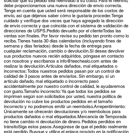
solicitar que su pedido sea reenviado a su costo. Para el reenvío,
debe proporcionarnos una nueva dirección de envío correcta.
Tenga en cuenta que usted será responsable de los costos de
envío, así que déjenos saber cómo le gustaría proceder.Tenga
cuidado y verifique dos veces que haya agregado la dirección
de envío correcta y que coincida con el sistema de validación de
direcciones de USPS.Pedido devuelto por el clienteTodas las
ventas son finales. Por favor revise su pedido tan pronto como lo
reciba. Tienes hasta 30 días calendarios (incluyendo fines de
semana y días feriados) desde la fecha de entrega para
cualquier reclamación, cambio o devolución.Si desea devolver
sus productos nuevos recién adquiridos, póngase en contacto
con nosotros y escribanos a
info@teechealo.com
antes de
realizar la devolución.Artículos dañados, mal etiquetados o
incorrectos: Todos nuestros pedidos pasan por un control de
calidad de 3 pasos antes de enviarlos. Sin embargo, si un
artículo dañado, mal etiquetado o incorrecto pasó
accidentalmente por nuestro control de calidad, le ayudaremos
con gusto.Tamaño incorrecto: Ya que todos los pedidos se
imprimen según son solicitados por usted, nuestra política de
devolución no cubre los productos pedidos en el tamaño
incorrecto y no podremos emitir un reembolso.Arrepentimiento:
Únicamente se ofrecerán devoluciones y/o reembolsos para
productos dañados o mal etiquetados.Mercancía de Temporada
no tiene cambio ni devolución de dinero. Pedidos perdidos en
tránsitoSiga estos pasos.Asegúrese de que el pedido realmente
está perdido. Busque y utilice el enlace provisto en la notificación