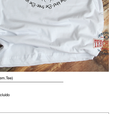
em.Tee)
cluido