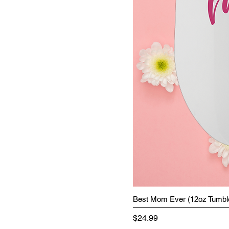
Best Mom Ever (12oz Tumbl
Precio
$24.99