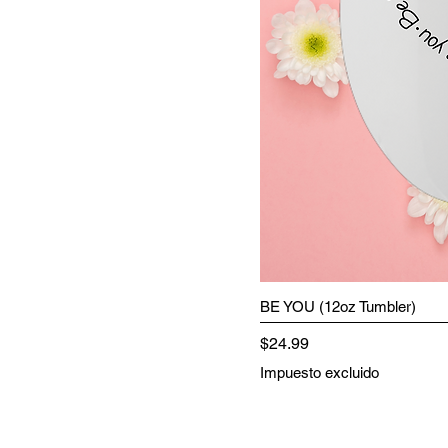
BE YOU (12oz Tumbler)
Precio
$24.99
Impuesto excluido