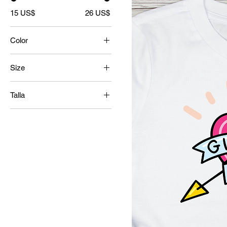
15 US$
26 US$
Color
Size
2XL
Talla
LGE
2XL
MED
3XL
SML
Large
XL
Medium
Small
X-Large