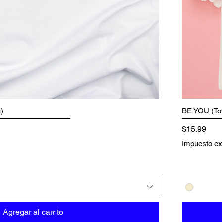
e)
BE YOU (To
Precio
$15.99
Impuesto ex
Agregar al carrito