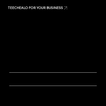
TEECHEALO FOR YOUR BUSINESS
Uniforms
T-Shirts
Signage & Banners
Stickers
Quote
Contact Us
Copyright © 2020 TeeChealo - All Rights Reserved.