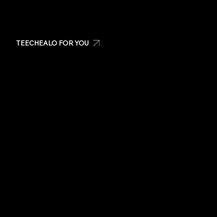
TEECHEALO FOR YOU
Create your own t-shirt
Shop Teechealo products
Shop for special occasions
Visit our Store
Stickers
Same day t-shirts
Quote
Contact Us