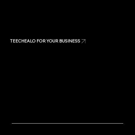
TEECHEALO FOR YOUR BUSINESS
Uniforms
T-Shirts
Signage & Banners
Stickers
Quote
Contact Us
Copyright © 2020 TeeChealo - All Rights Reserved.