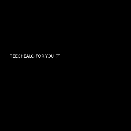
Visit us at: San Patricio Plaza, Guaynabo PR
TEECHEALO FOR YOU
Create your own t-shirt
Shop Teechealo products
Shop for special occasions
Visit our Store
Stickers
Same day t-shirts
Quote
Contact Us