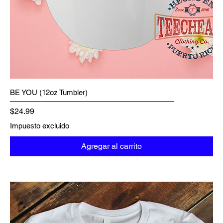
BE YOU (12oz Tumbler)
Precio
$24.99
Impuesto excluido
Agregar al carrito