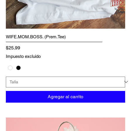
WIFE.MOM.BOSS. (Prem.Tee)
Precio
$25.99
Impuesto excluido
Agregar al carrito