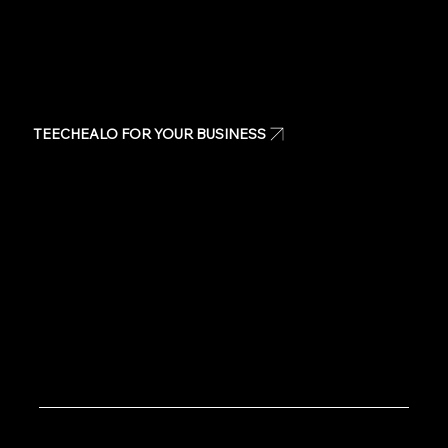
TEECHEALO FOR YOUR BUSINESS
Uniforms
T-Shirts
Signage & Banners
Stickers
Quote
Contact Us
Copyright © 2020 TeeChealo - All Rights Reserved.