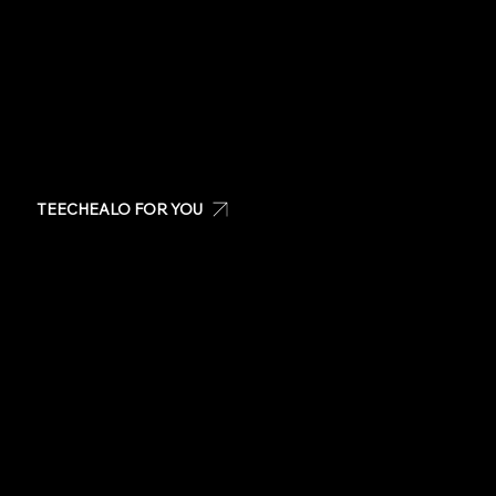
Visit us at: San Patricio Plaza, Guaynabo PR
TEECHEALO FOR YOU
Create your own t-shirt
Shop Teechealo products
Shop for special occasions
Visit our Store
Stickers
Same day t-shirts
Quote
Contact Us