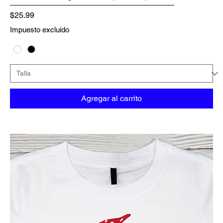
Precio
$25.99
Impuesto excluido
Agregar al carrito