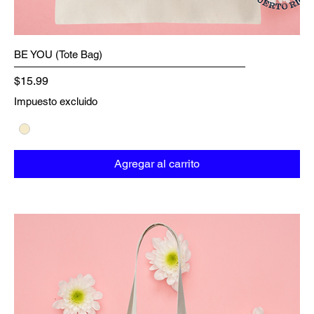
BE YOU (Tote Bag)
Precio
$15.99
Impuesto excluido
Agregar al carrito