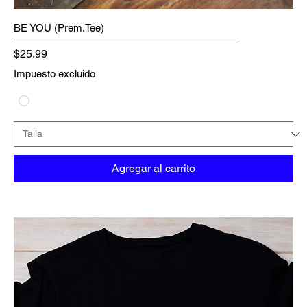
BE YOU (Prem.Tee)
Precio
$25.99
Impuesto excluido
Agregar al carrito