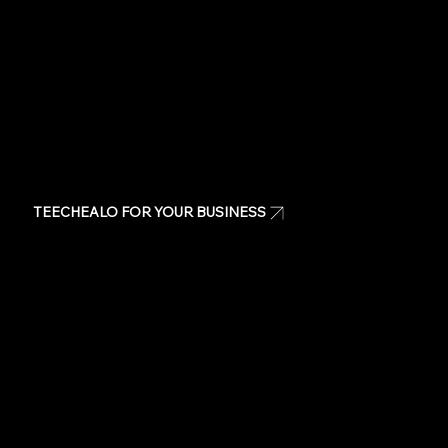
Contact Us
TEECHEALO FOR YOUR BUSINESS
Uniforms
T-Shirts
Signage & Banners
Stickers
Quote
Contact Us