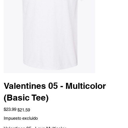
Valentines 05 - Multicolor
(Basic Tee)
Precio
Precio
$23.99
$21.59
original
de
oferta
Impuesto excluido