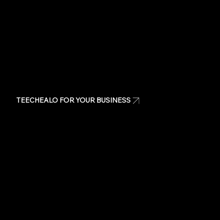
TEECHEALO FOR YOUR BUSINESS
Uniforms
T-Shirts
Signage & Banners
Stickers
Quote
Contact Us