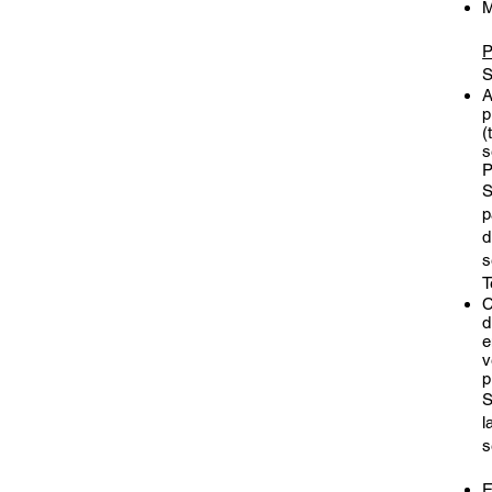
M
P
S
A
p
(
s
P
S
p
d
s
T
C
d
e
v
p
S
l
s
E