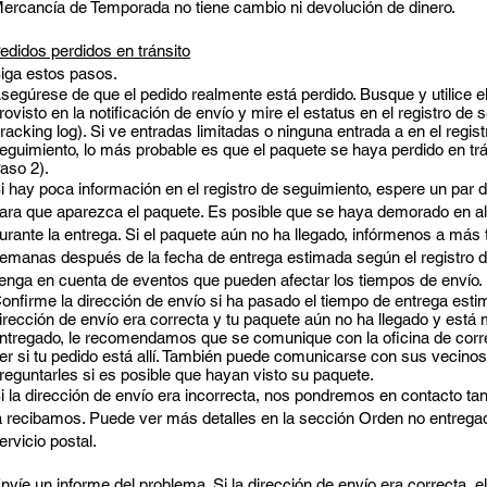
ercancía de Temporada no tiene cambio ni devolución de dinero.
edidos perdidos en tránsito
iga estos pasos.
segúrese de que el pedido realmente está perdido. Busque y utilice e
rovisto en la notificación de envío y mire el estatus en el registro de
tracking log). Si ve entradas limitadas o ninguna entrada a en el regist
eguimiento, lo más probable es que el paquete se haya perdido en trá
aso 2).
i hay poca información en el registro de seguimiento, espere un par 
ara que aparezca el paquete. Es posible que se haya demorado en a
urante la entrega. Si el paquete aún no ha llegado, infórmenos a más 
emanas después de la fecha de entrega estimada según el registro d
enga en cuenta de eventos que pueden afectar los tiempos de envío.
onfirme la dirección de envío si ha pasado el tiempo de entrega estim
irección de envío era correcta y tu paquete aún no ha llegado y est
ntregado, le recomendamos que se comunique con la oficina de corre
er si tu pedido está allí. También puede comunicarse con sus vecino
reguntarles si es posible que hayan visto su paquete.
i la dirección de envío era incorrecta, nos pondremos en contacto t
a recibamos. Puede ver más detalles en la sección Orden no entregad
ervicio postal.
nvíe un informe del problema. Si la dirección de envío era correcta, e