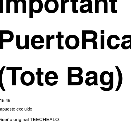
Important
PuertoRic
(Tote Bag)
ecio
15.49
mpuesto excluido
iseño original TEECHEALO.