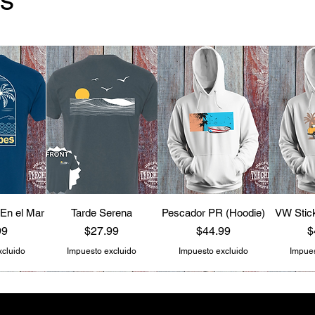
 En el Mar
Tarde Serena
Pescador PR (Hoodie)
VW Stick
o
Precio
Precio
P
99
$27.99
$44.99
$
xcluido
Impuesto excluido
Impuesto excluido
Impues