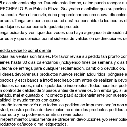
8 días sin costo alguno. Durante este tiempo, usted puede recoger su
EECHEALO-San Patricio Plaza, Guaynabo o solicitar que su pedido 
 su costo. Para el reenvío, debe proporcionarnos una nueva dirección
orrecta. Tenga en cuenta que usted será responsable de los costos de
ue déjenos saber cómo le gustaría proceder.
enga cuidado y verifique dos veces que haya agregado la dirección 
orrecta y que coincida con el sistema de validación de direcciones 
edido devuelto por el cliente
odas las ventas son finales. Por favor revise su pedido tan pronto com
ienes hasta 30 días calendarios (incluyendo fines de semana y días 
a fecha de entrega para cualquier reclamación, cambio o devolución.
i desea devolver sus productos nuevos recién adquiridos, póngase 
osotros y escribanos a
info@teechealo.com
antes de realizar la devo
rtículos dañados, mal etiquetados o incorrectos: Todos nuestros ped
n control de calidad de 3 pasos antes de enviarlos. Sin embargo, si un
añado, mal etiquetado o incorrecto pasó accidentalmente por nuestro
alidad, le ayudaremos con gusto.
amaño incorrecto: Ya que todos los pedidos se imprimen según son so
sted, nuestra política de devolución no cubre los productos pedidos 
ncorrecto y no podremos emitir un reembolso.
rrepentimiento: Únicamente se ofrecerán devoluciones y/o reembols
roductos dañados o mal etiquetados.