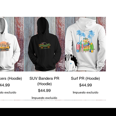
ers (Hoodie)
SUV Bandera PR
Surf PR (Hoodie)
(Hoodie)
recio
Precio
44.99
$44.99
Precio
$44.99
to excluido
Impuesto excluido
Impuesto excluido