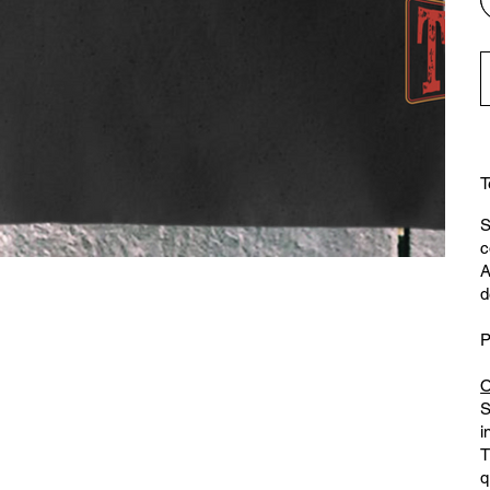
T
S
c
A
d
O
S
i
T
q