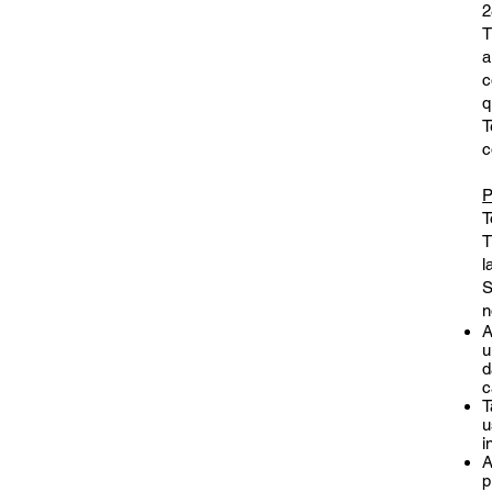
2
T
a
c
q
T
c
P
T
T
l
S
n
A
u
d
c
T
u
i
A
p