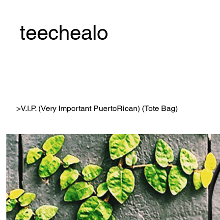
teechealo
>
V.I.P. (Very Important PuertoRican) (Tote Bag)