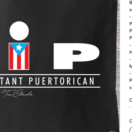
B
x
-
P
P
P
-
I
-
M
-
P
c
C
C