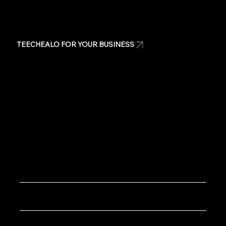
TEECHEALO FOR YOUR BUSINESS
Uniforms
T-Shirts
Signage & Banners
Stickers
Quote
Contact Us
Copyright © 2020 TeeChealo - All Rights Reserved.