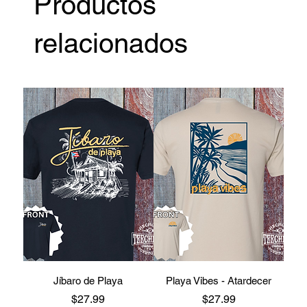
Productos
relacionados
Jíbaro de Playa
Playa Vibes - Atardecer
Precio
Precio
$27.99
$27.99