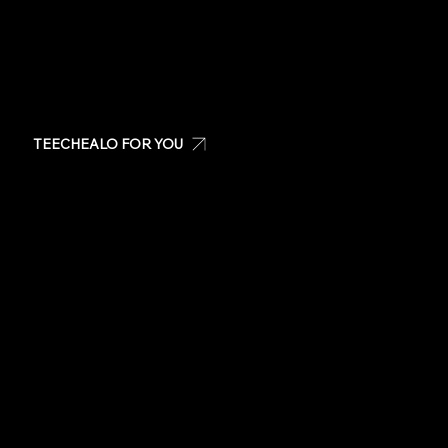
TEECHEALO FOR YOU
Create your own t-shirt
Shop Teechealo products
Shop for special occasions
Visit our Store
Stickers
Same day t-shirts
Quote
Contact Us