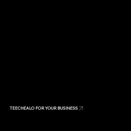
Create your own t-shirt
Shop Teechealo products
Shop for special occasions
Visit our Store
Stickers
Same day t-shirts
Quote
Contact Us
TEECHEALO FOR YOUR BUSINESS
Uniforms
T-Shirts
Signage & Banners