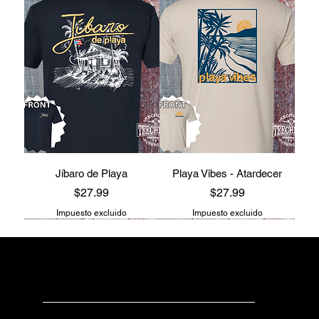
Jíbaro de Playa
Playa Vibes - Atardecer
Precio
Precio
$27.99
$27.99
Impuesto excluido
Impuesto excluido
teechealo