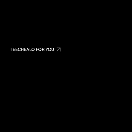
TEECHEALO FOR YOU
Create your own t-shirt
Shop Teechealo products
Shop for special occasions
Visit our Store
Stickers
Same day t-shirts
Quote
Contact Us