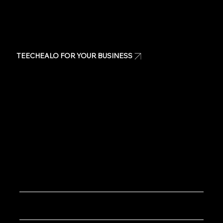
TEECHEALO FOR YOUR BUSINESS
Uniforms
T-Shirts
Signage & Banners
Stickers
Quote
Contact Us
Copyright © 2020 TeeChealo - All Rights Reserved.