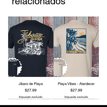
relacionados
Jíbaro de Playa
Playa Vibes - Atardecer
Precio
Precio
$27.99
$27.99
Impuesto excluido
Impuesto excluido