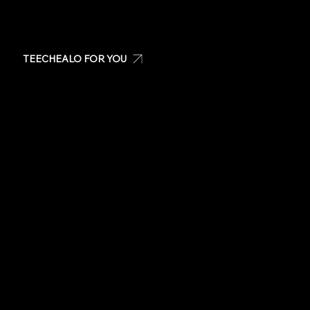
TEECHEALO FOR YOU
Create your own t-shirt
Shop Teechealo products
Shop for special occasions
Visit our Store
Stickers
Same day t-shirts
Quote
Contact Us