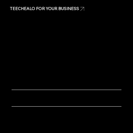
TEECHEALO FOR YOUR BUSINESS
Uniforms
T-Shirts
Signage & Banners
Stickers
Quote
Contact Us
Copyright © 2020 TeeChealo - All Rights Reserved.