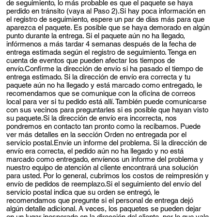
de seguimiento, lo más probable es que el paquete se haya
perdido en tránsito (vaya al Paso 2).Si hay poca información en
el registro de seguimiento, espere un par de días más para que
aparezca el paquete. Es posible que se haya demorado en algún
punto durante la entrega. Si el paquete aún no ha llegado,
infórmenos a más tardar 4 semanas después de la fecha de
entrega estimada según el registro de seguimiento. Tenga en
cuenta de eventos que pueden afectar los tiempos de
envío.Confirme la dirección de envío si ha pasado el tiempo de
entrega estimado. Si la dirección de envío era correcta y tu
paquete aún no ha llegado y está marcado como entregado, le
recomendamos que se comunique con la oficina de correos
local para ver si tu pedido está allí. También puede comunicarse
con sus vecinos para preguntarles si es posible que hayan visto
su paquete.Si la dirección de envío era incorrecta, nos
pondremos en contacto tan pronto como la recibamos. Puede
ver más detalles en la sección Orden no entregada por el
servicio postal.Envíe un informe del problema. Si la dirección de
envío era correcta, el pedido aún no ha llegado y no está
marcado como entregado, envíenos un informe del problema y
nuestro equipo de atención al cliente encontrará una solución
para usted. Por lo general, cubrimos los costos de reimpresión y
envío de pedidos de reemplazo.Si el seguimiento del envío del
servicio postal indica que su orden se entregó, le
recomendamos que pregunte si el personal de entrega dejó
algún detalle adicional. A veces, los paquetes se pueden dejar
en un lugar inesperado en la dirección del cliente, por lo que vale