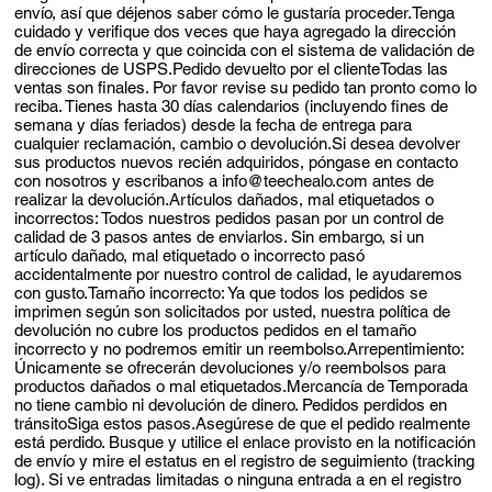
envío, así que déjenos saber cómo le gustaría proceder.Tenga
cuidado y verifique dos veces que haya agregado la dirección
de envío correcta y que coincida con el sistema de validación de
direcciones de USPS.Pedido devuelto por el clienteTodas las
ventas son finales. Por favor revise su pedido tan pronto como lo
reciba. Tienes hasta 30 días calendarios (incluyendo fines de
semana y días feriados) desde la fecha de entrega para
cualquier reclamación, cambio o devolución.Si desea devolver
sus productos nuevos recién adquiridos, póngase en contacto
con nosotros y escribanos a
info@teechealo.com
antes de
realizar la devolución.Artículos dañados, mal etiquetados o
incorrectos: Todos nuestros pedidos pasan por un control de
calidad de 3 pasos antes de enviarlos. Sin embargo, si un
artículo dañado, mal etiquetado o incorrecto pasó
accidentalmente por nuestro control de calidad, le ayudaremos
con gusto.Tamaño incorrecto: Ya que todos los pedidos se
imprimen según son solicitados por usted, nuestra política de
devolución no cubre los productos pedidos en el tamaño
incorrecto y no podremos emitir un reembolso.Arrepentimiento:
Únicamente se ofrecerán devoluciones y/o reembolsos para
productos dañados o mal etiquetados.Mercancía de Temporada
no tiene cambio ni devolución de dinero. Pedidos perdidos en
tránsitoSiga estos pasos.Asegúrese de que el pedido realmente
está perdido. Busque y utilice el enlace provisto en la notificación
de envío y mire el estatus en el registro de seguimiento (tracking
log). Si ve entradas limitadas o ninguna entrada a en el registro