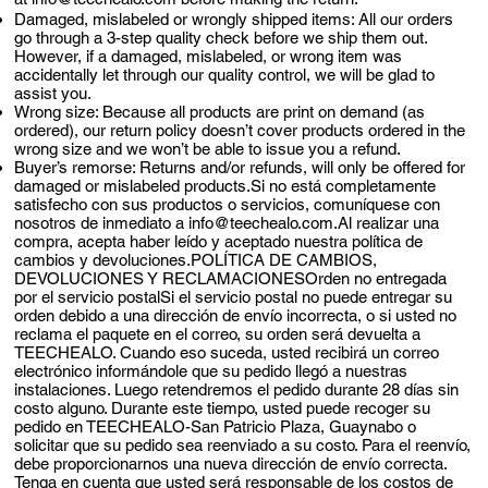
Damaged, mislabeled or wrongly shipped items: All our orders
go through a 3-step quality check before we ship them out.
However, if a damaged, mislabeled, or wrong item was
accidentally let through our quality control, we will be glad to
assist you.
Wrong size: Because all products are print on demand (as
ordered), our return policy doesn’t cover products ordered in the
wrong size and we won’t be able to issue you a refund.
Buyer’s remorse: Returns and/or refunds, will only be offered for
damaged or mislabeled products.Si no está completamente
satisfecho con sus productos o servicios, comuníquese con
nosotros de inmediato a
info@teechealo.com.Al
realizar una
compra, acepta haber leído y aceptado nuestra política de
cambios y devoluciones.POLÍTICA DE CAMBIOS,
DEVOLUCIONES Y RECLAMACIONESOrden no entregada
por el servicio postalSi el servicio postal no puede entregar su
orden debido a una dirección de envío incorrecta, o si usted no
reclama el paquete en el correo, su orden será devuelta a
TEECHEALO. Cuando eso suceda, usted recibirá un correo
electrónico informándole que su pedido llegó a nuestras
instalaciones. Luego retendremos el pedido durante 28 días sin
costo alguno. Durante este tiempo, usted puede recoger su
pedido en TEECHEALO-San Patricio Plaza, Guaynabo o
solicitar que su pedido sea reenviado a su costo. Para el reenvío,
debe proporcionarnos una nueva dirección de envío correcta.
Tenga en cuenta que usted será responsable de los costos de