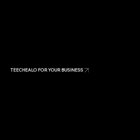
Contact Us
TEECHEALO FOR YOUR BUSINESS
Uniforms
T-Shirts
Signage & Banners
Stickers
Quote
Contact Us