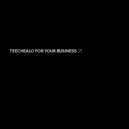
TEECHEALO FOR YOUR BUSINESS
Uniforms
T-Shirts
Signage & Banners
Stickers
Quote
Contact Us