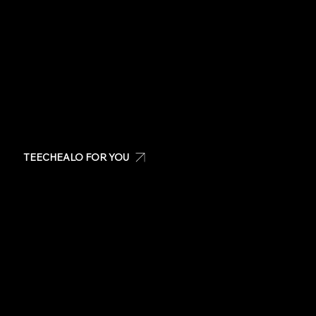
6pm)
Impuesto excluido
Email us:
info@teechealo.com
Visit us at: San Patricio Plaza, Guaynabo PR
TEECHEALO FOR YOU
Create your own t-shirt
Shop Teechealo products
Shop for special occasions
Visit our Store
Stickers
Same day t-shirts
Quote
Contact Us