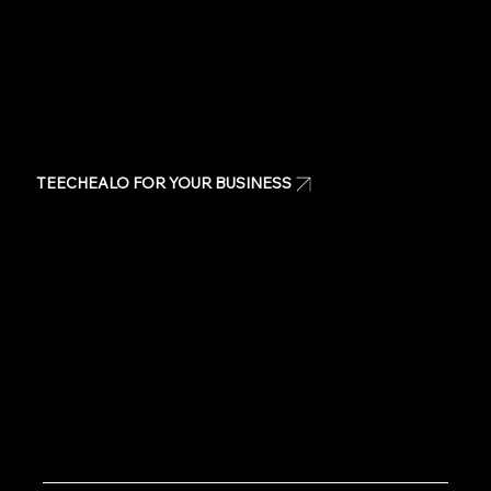
TEECHEALO FOR YOUR BUSINESS
Uniforms
T-Shirts
Signage & Banners
Stickers
Quote
Contact Us