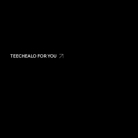
Visit us at: San Patricio Plaza, Guaynabo PR
TEECHEALO FOR YOU
Create your own t-shirt
Shop Teechealo products
Shop for special occasions
Visit our Store
Stickers
Same day t-shirts
Quote
Contact Us