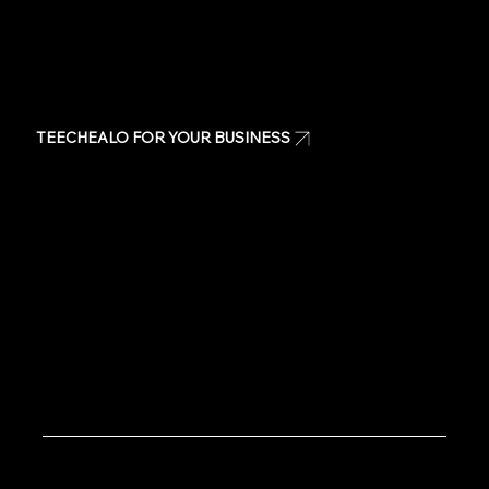
TEECHEALO FOR YOUR BUSINESS
Uniforms
T-Shirts
Signage & Banners
Stickers
Quote
Contact Us
Copyright © 2020 TeeChealo - All Rights Reserved.