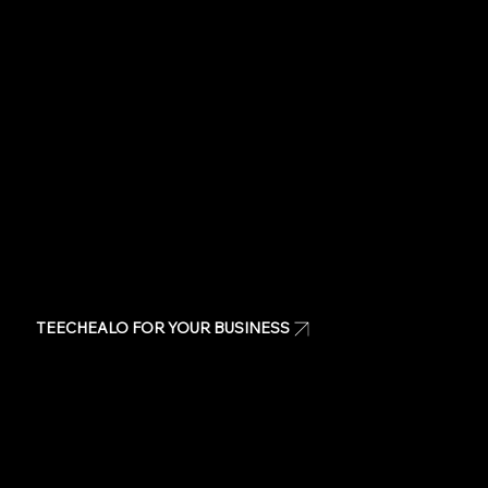
Visit our Store
Stickers
Same day t-shirts
Quote
Contact Us
TEECHEALO FOR YOUR BUSINESS
Uniforms
T-Shirts
Signage & Banners
Stickers
Quote
Contact Us