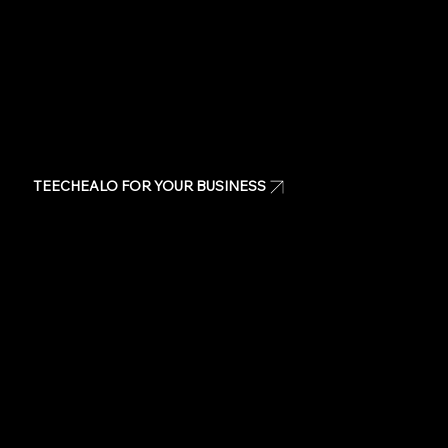
TEECHEALO FOR YOUR BUSINESS
Uniforms
T-Shirts
Signage & Banners
Stickers
Quote
Contact Us