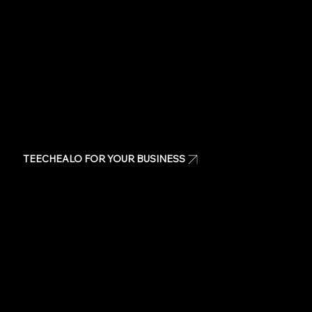
Quote
Contact Us
TEECHEALO FOR YOUR BUSINESS
Uniforms
T-Shirts
Signage & Banners
Stickers
Quote
Contact Us