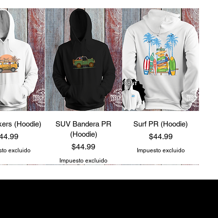
ers (Hoodie)
SUV Bandera PR
Surf PR (Hoodie)
(Hoodie)
recio
Precio
44.99
$44.99
Precio
$44.99
to excluido
Impuesto excluido
Impuesto excluido