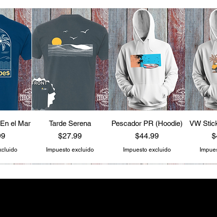
 En el Mar
Tarde Serena
Pescador PR (Hoodie)
VW Stick
o
Precio
Precio
P
99
$27.99
$44.99
$
xcluido
Impuesto excluido
Impuesto excluido
Impues