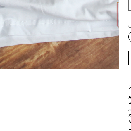
C
¿
A
P
a
S
M
L