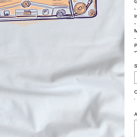
G
-
I
-
M
-
P
“
S
C
A
H
4
ca